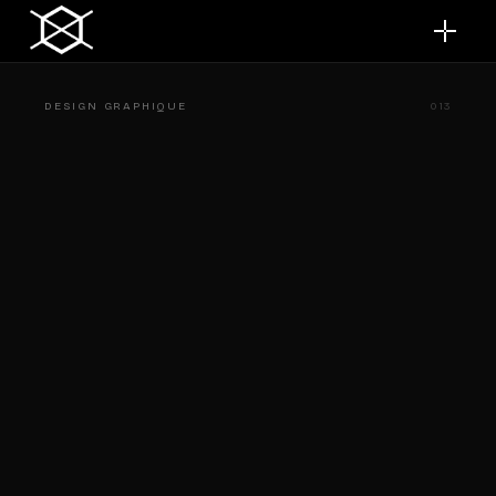
DESIGN GRAPHIQUE
013
→
01
travaux
→
02
à propos
→
03
Contact